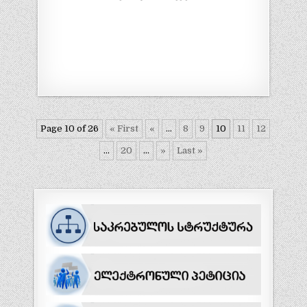
Page 10 of 26
« First
«
...
8
9
10
11
12
...
20
...
»
Last »