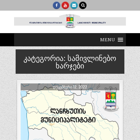
MENU
კატეგორია:
სამივლინებო
ხარჯები
ᲓᲔᲙᲔᲛᲑᲔᲠᲘ 12, 2022