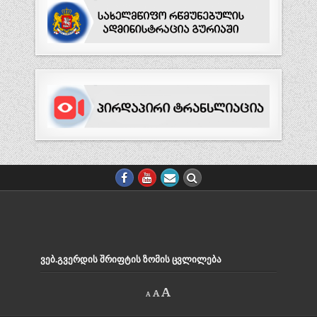
ᲕᲔᲑ.ᲒᲕᲔᲠᲓᲘᲡ ᲨᲠᲘᲤᲢᲘᲡ ᲖᲝᲛᲘᲡ ᲪᲕᲚᲘᲚᲔᲑᲐ
Decrease
Reset
Increase
A
A
A
font
font
size.
font