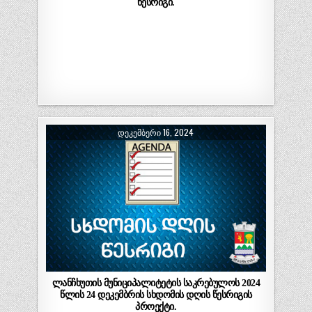
წესრიგი.
ᲓᲔᲙᲔᲛᲑᲔᲠᲘ 16, 2024
ლანჩხუთის მუნიციპალიტეტის საკრებულოს 2024
წლის 24 დეკემბრის სხდომის დღის წესრიგის
პროექტი.