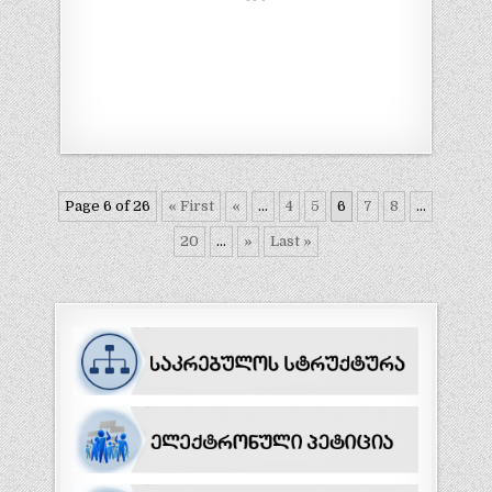
Page 6 of 26
« First
«
...
4
5
6
7
8
...
20
...
»
Last »