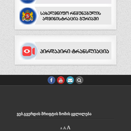
ᲕᲔᲑ.ᲒᲕᲔᲠᲓᲘᲡ ᲨᲠᲘᲤᲢᲘᲡ ᲖᲝᲛᲘᲡ ᲪᲕᲚᲘᲚᲔᲑᲐ
Decrease
Reset
Increase
A
A
A
font