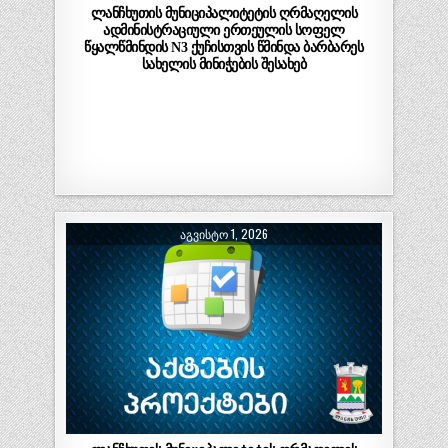
ლანჩხუთის მუნიციპალიტეტის ღრმაღელის
ადმინისტრაციული ერთეულის სოფელ
წყალწმინდის N3 ქუჩისთვის წმინდა ბარბარეს
სახელის მინიჭების შესახებ
ᲐᲒᲕᲘᲡᲢᲝ 1, 2026