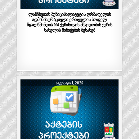
ლანჩხუთის მუნიციპალიტეტის ღრმაღელის
ადმინისტრაციული ერთეულის სოფელ
წყალწმინდის N4 ქუჩისთვის მშვიდობის ქუჩის
სახელის მინიჭების შესახებ
ᲐᲒᲕᲘᲡᲢᲝ 1, 2026