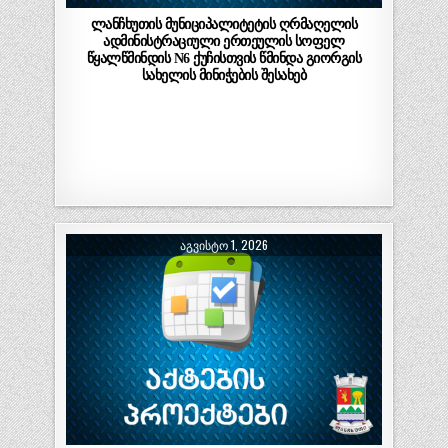
ლანჩხუთის მუნიციპალიტეტის ღრმაღელის
ადმინისტრაციული ერთეულის სოფელ
წყალწმინდის N6 ქუჩისთვის წმინდა გიორგის
სახელის მინიჭების შესახებ
ᲐᲒᲕᲘᲡᲢᲝ 1, 2026