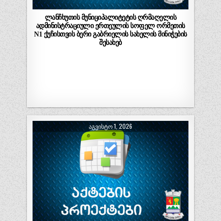
ლანჩხუთის მუნიციპალიტეტის ღრმაღელის
ადმინისტრაციული ერთეულის სოფელ ორმეთის
N1 ქუჩისთვის ბერი გაბრიელის სახელის მინიჭების
შესახებ
ᲐᲒᲕᲘᲡᲢᲝ 1, 2026