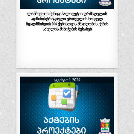
ლანჩხუთის მუნიციპალიტეტის ღრმაღელის
ადმინისტრაციული ერთეულის სოფელ
წყალწმინდის N4 ქუჩისთვის მშვიდობის ქუჩის
სახელის მინიჭების შესახებ
ᲐᲒᲕᲘᲡᲢᲝ 1, 2026