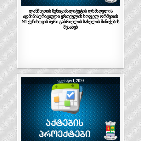
ლანჩხუთის მუნიციპალიტეტის ღრმაღელის
ადმინისტრაციული ერთეულის სოფელ ორმეთის
N1 ქუჩისთვის ბერი გაბრიელის სახელის მინიჭების
შესახებ
ᲐᲒᲕᲘᲡᲢᲝ 1, 2026