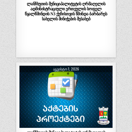
ლანჩხუთის მუნიციპალიტეტის ღრმაღელის
ადმინისტრაციული ერთეულის სოფელ
წყალწმინდის N3 ქუჩისთვის წმინდა ბარბარეს
სახელის მინიჭების შესახებ
ᲐᲒᲕᲘᲡᲢᲝ 1, 2026