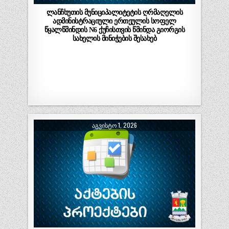
ლანჩხუთის მუნიციპალიტეტის ღრმაღელის
ადმინისტრაციული ერთეულის სოფელ
წყალწმინდის N6 ქუჩისთვის წმინდა გიორგის
სახელის მინიჭების შესახებ
ᲐᲒᲕᲘᲡᲢᲝ 1, 2026