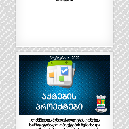
ᲜᲝᲔᲛᲑᲔᲠᲘ 14, 2025
„ლანჩხუთის მუნიციპალიტეტის ქონების
საპრივატიზაციო ობიექტების ნუსხისა და