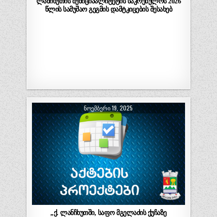
ლანჩხუთის მუნიციპალიტეტის საკრებულოს 2026
წლის სამუშაო გეგმის დამტკიცების შესახებ
ᲜᲝᲔᲛᲑᲔᲠᲘ 19, 2025
,,ქ. ლანჩხუთში, საფო მგელაძის ქუჩაზე