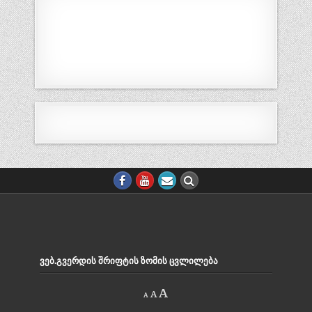
ᲕᲔᲑ.ᲒᲕᲔᲠᲓᲘᲡ ᲨᲠᲘᲤᲢᲘᲡ ᲖᲝᲛᲘᲡ ᲪᲕᲚᲘᲚᲔᲑᲐ
Decrease
Reset
Increase
A
A
A
font
font
size.
font