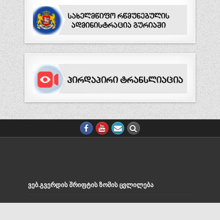
ᲕᲔᲑ.ᲒᲕᲔᲠᲓᲘᲡ ᲨᲠᲘᲤᲢᲘᲡ ᲖᲝᲛᲘᲡ ᲪᲕᲚᲘᲚᲔᲑᲐ
Decrease
Reset
Increase
A
A
A
font
font
size.