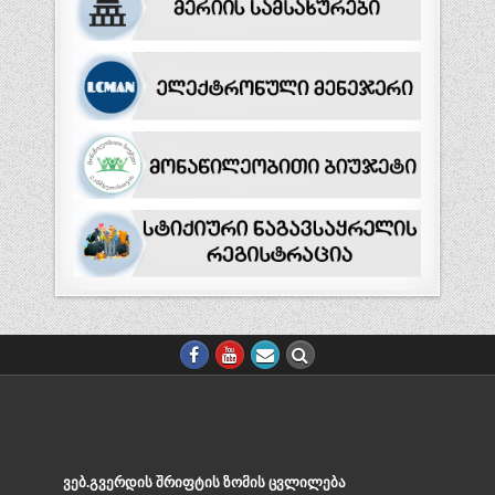
ᲕᲔᲑ.ᲒᲕᲔᲠᲓᲘᲡ ᲨᲠᲘᲤᲢᲘᲡ ᲖᲝᲛᲘᲡ ᲪᲕᲚᲘᲚᲔᲑᲐ