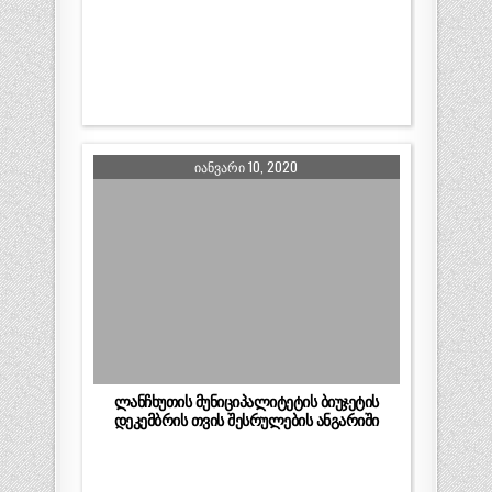
ᲘᲐᲜᲕᲐᲠᲘ 10, 2020
ლანჩხუთის მუნიციპალიტეტის ბიუჯეტის
დეკემბრის თვის შესრულების ანგარიში