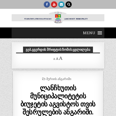
MENU
ᲕᲔᲑ.ᲒᲕᲔᲠᲓᲘᲡ ᲨᲠᲘᲤᲢᲘᲡ ᲖᲝᲛᲘᲡ ᲪᲕᲚᲘᲚᲔᲑᲐ
Decrease
Reset
Increase
A
A
A
font
font
size.
font
size.
size.
POSTED
ᲛᲔᲠᲘᲘᲡ ᲐᲜᲒᲐᲠᲘᲨᲘ
IN
ლანჩხუთის
მუნიციპალიტეტის
ბიუჯეტის აგვისტოს თვის
შესრულების ანგარიში.