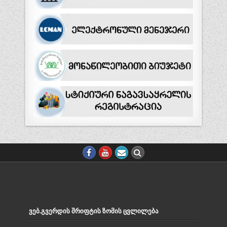
ᲕᲔᲑ.ᲒᲕᲔᲠᲓᲘᲡ ᲨᲠᲘᲤᲢᲘᲡ ᲖᲝᲛᲘᲡ ᲪᲕᲚᲘᲚᲔᲑᲐ