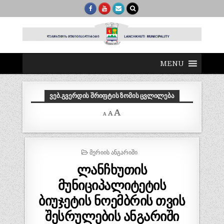
MENU
ᲕᲔᲑ.ᲒᲕᲔᲠᲓᲘᲡ ᲨᲠᲘᲤᲢᲘᲡ ᲖᲝᲛᲘᲡ ᲪᲕᲚᲘᲚᲔᲑᲐ
Decrease
Reset
Increase
A
A
A
font
font
size.
font
size.
size.
POSTED
ᲛᲔᲠᲘᲘᲡ ᲐᲜᲒᲐᲠᲘᲨᲘ
IN
ლანჩხუთის
მუნიციპალიტეტის
ბიუჯეტის ნოემბრის თვის
შესრულების ანგარიში