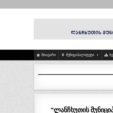
მთავარი
მუნიციპალიტეტი
ხ
“ლანჩხუთის მუნიცი