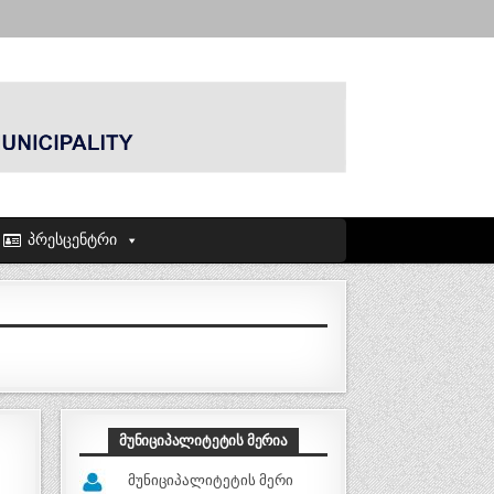
პრესცენტრი
ᲛᲣᲜᲘᲪᲘᲞᲐᲚᲘᲢᲔᲢᲘᲡ ᲛᲔᲠᲘᲐ
მუნიციპალიტეტის მერი