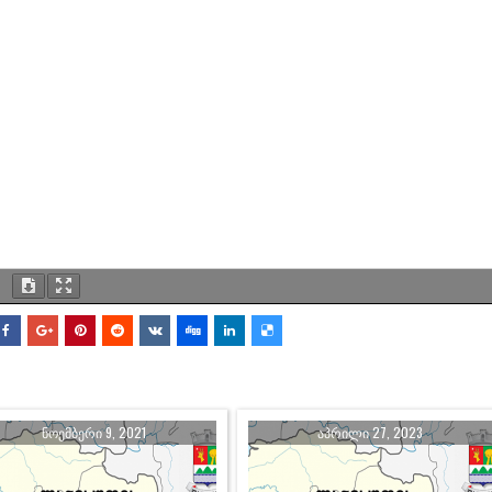
ᲜᲝᲔᲛᲑᲔᲠᲘ 9, 2021
ᲐᲞᲠᲘᲚᲘ 27, 2023