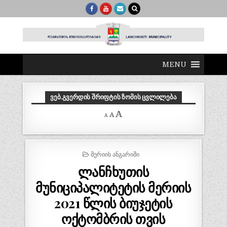
MENU
ᲕᲔᲑ.ᲒᲕᲔᲠᲓᲘᲡ ᲨᲠᲘᲤᲢᲘᲡ ᲖᲝᲛᲘᲡ ᲪᲕᲚᲘᲚᲔᲑᲐ
Decrease
Reset
Increase
A
A
A
font
font
size.
font
size.
size.
POSTED
ᲛᲔᲠᲘᲘᲡ ᲐᲜᲒᲐᲠᲘᲨᲘ
IN
ლანჩხუთის
მუნიციპალიტეტის მერიის
2021 წლის ბიუჯეტის
ოქტომბრის თვის