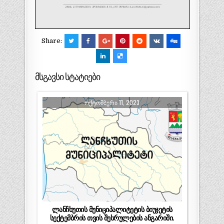
Share:
მსგავსი სტატიები
ᲝᲥᲢᲝᲛᲑᲔᲠᲘ 11, 2023
ლანჩხუთის მუნიციპალიტეტის ბიუჯეტის
სექტემბრის თვის შესრულების ანგარიში.