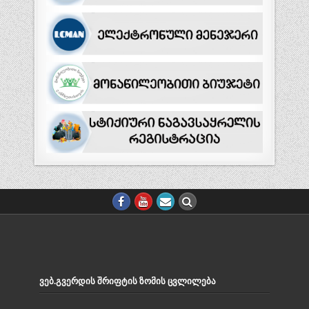
ᲕᲔᲑ.ᲒᲕᲔᲠᲓᲘᲡ ᲨᲠᲘᲤᲢᲘᲡ ᲖᲝᲛᲘᲡ ᲪᲕᲚᲘᲚᲔᲑᲐ
Decrease