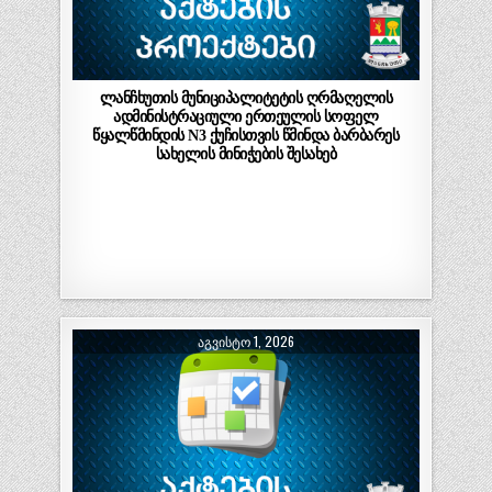
ლანჩხუთის მუნიციპალიტეტის ღრმაღელის
ადმინისტრაციული ერთეულის სოფელ
წყალწმინდის N3 ქუჩისთვის წმინდა ბარბარეს
სახელის მინიჭების შესახებ
ᲐᲒᲕᲘᲡᲢᲝ 1, 2026