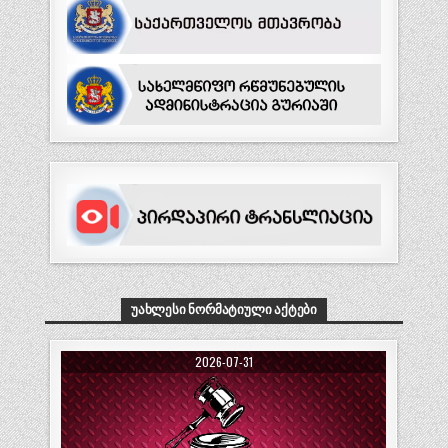
ᲣᲐᲮᲚᲔᲡᲘ ᲜᲝᲠᲛᲐᲢᲘᲣᲚᲘ ᲐᲥᲢᲔᲑᲘ
2026-07-31