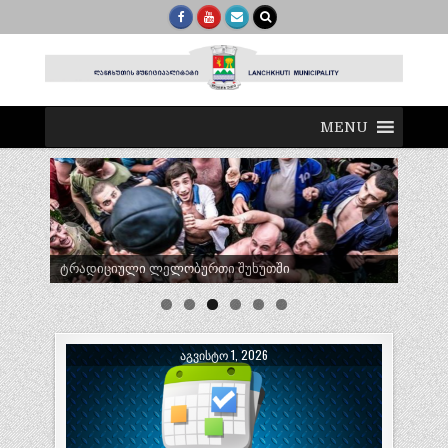
MENU
ტრადიციული ლელობურთი შუხუთში
ᲐᲒᲕᲘᲡᲢᲝ 1, 2026