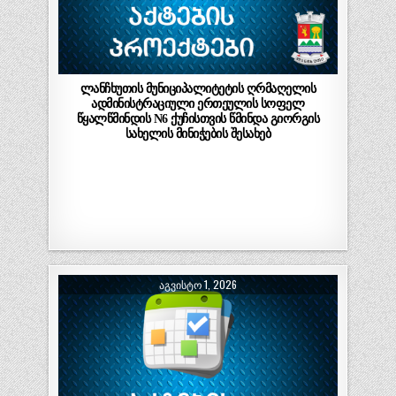
ლანჩხუთის მუნიციპალიტეტის ღრმაღელის
ადმინისტრაციული ერთეულის სოფელ
წყალწმინდის N6 ქუჩისთვის წმინდა გიორგის
სახელის მინიჭების შესახებ
ᲐᲒᲕᲘᲡᲢᲝ 1, 2026