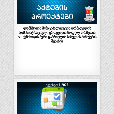
ლანჩხუთის მუნიციპალიტეტის ღრმაღელის
ადმინისტრაციული ერთეულის სოფელ ორმეთის
N1 ქუჩისთვის ბერი გაბრიელის სახელის მინიჭების
შესახებ
ᲐᲒᲕᲘᲡᲢᲝ 1, 2026