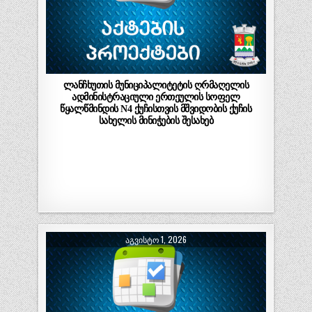
ლანჩხუთის მუნიციპალიტეტის ღრმაღელის
ადმინისტრაციული ერთეულის სოფელ
წყალწმინდის N4 ქუჩისთვის მშვიდობის ქუჩის
სახელის მინიჭების შესახებ
ᲐᲒᲕᲘᲡᲢᲝ 1, 2026