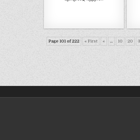
Page 101 of 222
« First
«
...
10
20