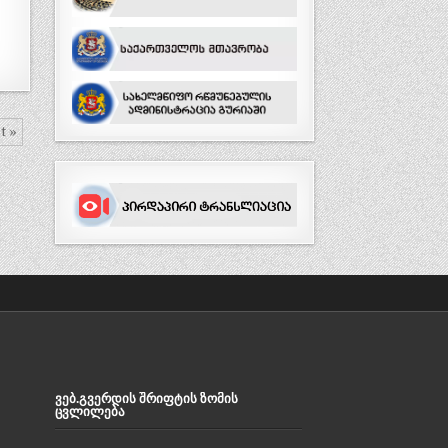
t »
ᲕᲔᲑ.ᲒᲕᲔᲠᲓᲘᲡ ᲨᲠᲘᲤᲢᲘᲡ ᲖᲝᲛᲘᲡ
ᲪᲕᲚᲘᲚᲔᲑᲐ