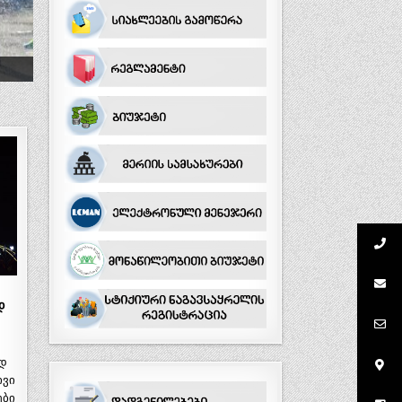
დ
ე
დ
ივი
ები