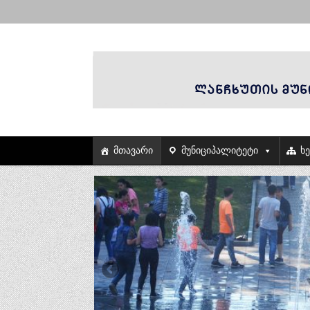
მთავარი
მუნიციპალიტეტი
ხ