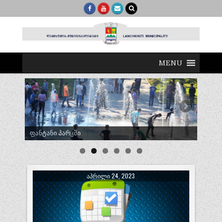
MENU
ტრადიციული ლელობურთი შუხუთში
ᲐᲞᲠᲘᲚᲘ 24, 2023