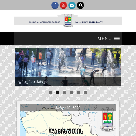
MENU
ტრადიციული ლელობურთი შუხუთში
ᲛᲐᲠᲢᲘ 10, 2020