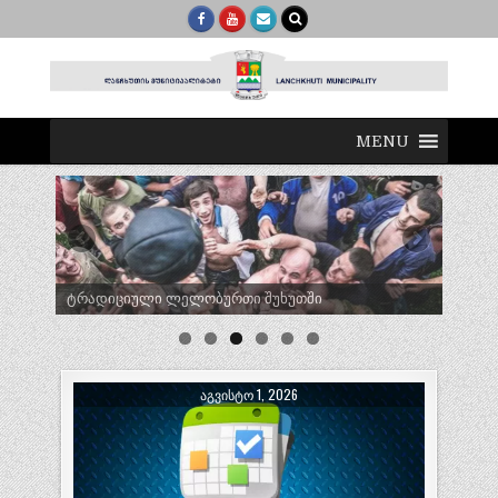
MENU
ტრადიციული ლელობურთი შუხუთში
ᲐᲒᲕᲘᲡᲢᲝ 1, 2026