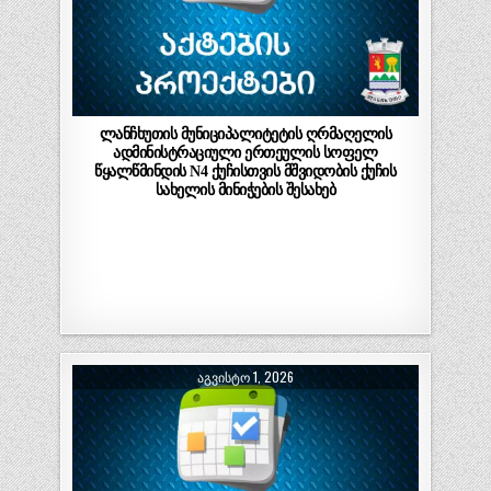
ლანჩხუთის მუნიციპალიტეტის ღრმაღელის
ადმინისტრაციული ერთეულის სოფელ
წყალწმინდის N4 ქუჩისთვის მშვიდობის ქუჩის
სახელის მინიჭების შესახებ
ᲐᲒᲕᲘᲡᲢᲝ 1, 2026