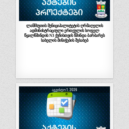
ლანჩხუთის მუნიციპალიტეტის ღრმაღელის
ადმინისტრაციული ერთეულის სოფელ
წყალწმინდის N3 ქუჩისთვის წმინდა ბარბარეს
სახელის მინიჭების შესახებ
ᲐᲒᲕᲘᲡᲢᲝ 1, 2026