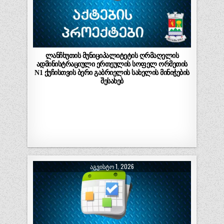
ლანჩხუთის მუნიციპალიტეტის ღრმაღელის
ადმინისტრაციული ერთეულის სოფელ ორმეთის
N1 ქუჩისთვის ბერი გაბრიელის სახელის მინიჭების
შესახებ
ᲐᲒᲕᲘᲡᲢᲝ 1, 2026