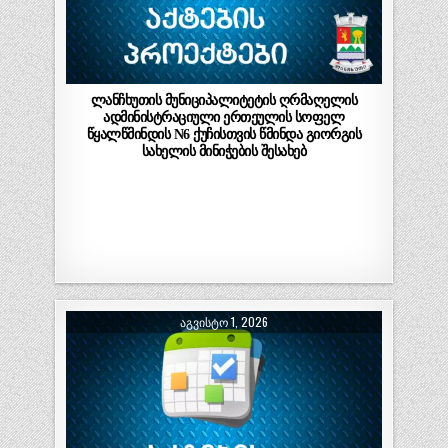
ლანჩხუთის მუნიციპალიტეტის ღრმაღელის
ადმინისტრაციული ერთეულის სოფელ
წყალწმინდის N6 ქუჩისთვის წმინდა გიორგის
სახელის მინიჭების შესახებ
ᲐᲒᲕᲘᲡᲢᲝ 1, 2026