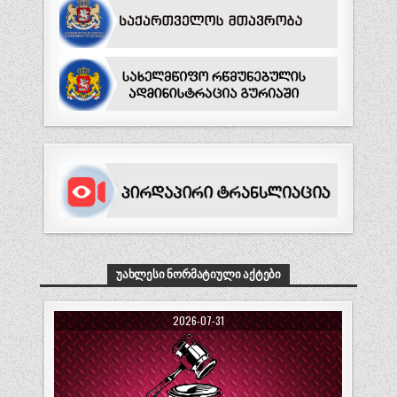
ᲣᲐᲮᲚᲔᲡᲘ ᲜᲝᲠᲛᲐᲢᲘᲣᲚᲘ ᲐᲥᲢᲔᲑᲘ
2026-07-31