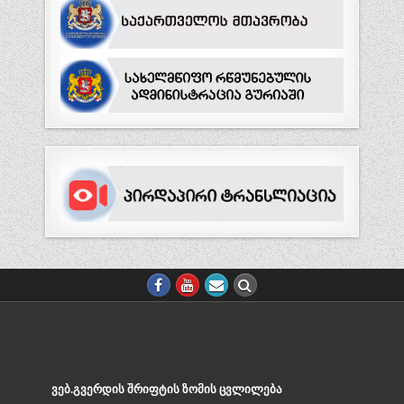
ᲕᲔᲑ.ᲒᲕᲔᲠᲓᲘᲡ ᲨᲠᲘᲤᲢᲘᲡ ᲖᲝᲛᲘᲡ ᲪᲕᲚᲘᲚᲔᲑᲐ