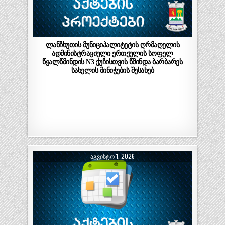
ლანჩხუთის მუნიციპალიტეტის ღრმაღელის
ადმინისტრაციული ერთეულის სოფელ
წყალწმინდის N3 ქუჩისთვის წმინდა ბარბარეს
სახელის მინიჭების შესახებ
ᲐᲒᲕᲘᲡᲢᲝ 1, 2026