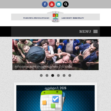
MENU
ტრადიციული ლელობურთი შუხუთში
ᲐᲒᲕᲘᲡᲢᲝ 1, 2026