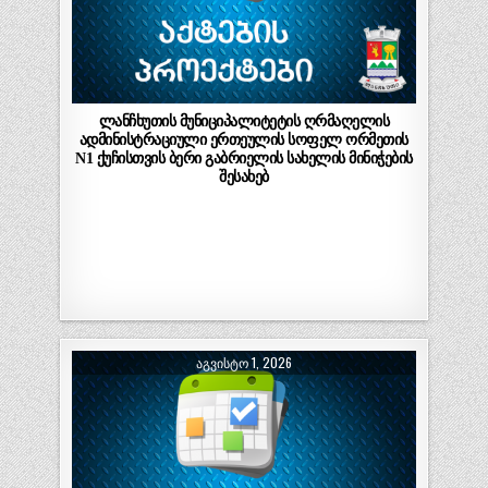
ლანჩხუთის მუნიციპალიტეტის ღრმაღელის
ადმინისტრაციული ერთეულის სოფელ ორმეთის
N1 ქუჩისთვის ბერი გაბრიელის სახელის მინიჭების
შესახებ
ᲐᲒᲕᲘᲡᲢᲝ 1, 2026