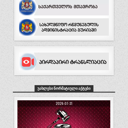
ᲣᲐᲮᲚᲔᲡᲘ ᲜᲝᲠᲛᲐᲢᲘᲣᲚᲘ ᲐᲥᲢᲔᲑᲘ
2026-07-31