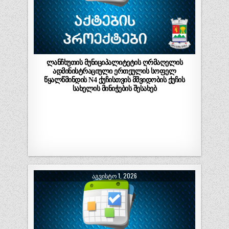
ლანჩხუთის მუნიციპალიტეტის ღრმაღელის
ადმინისტრაციული ერთეულის სოფელ
წყალწმინდის N4 ქუჩისთვის მშვიდობის ქუჩის
სახელის მინიჭების შესახებ
ᲐᲒᲕᲘᲡᲢᲝ 1, 2026