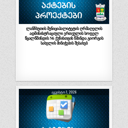
ლანჩხუთის მუნიციპალიტეტის ღრმაღელის
ადმინისტრაციული ერთეულის სოფელ
წყალწმინდის N6 ქუჩისთვის წმინდა გიორგის
სახელის მინიჭების შესახებ
ᲐᲒᲕᲘᲡᲢᲝ 1, 2026