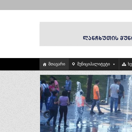
მთავარი
მუნიციპალიტეტი
ხ