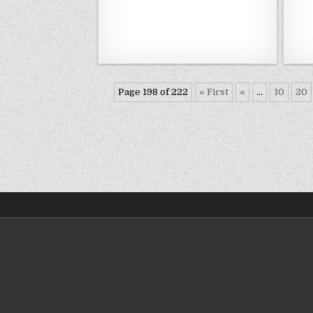
Page 198 of 222
« First
«
...
10
20