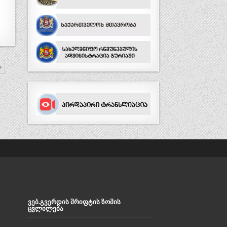
»
ᲕᲔᲑ.ᲒᲕᲔᲠᲓᲘᲡ ᲨᲠᲘᲤᲢᲘᲡ ᲖᲝᲛᲘᲡ
ᲪᲕᲚᲘᲚᲔᲑᲐ