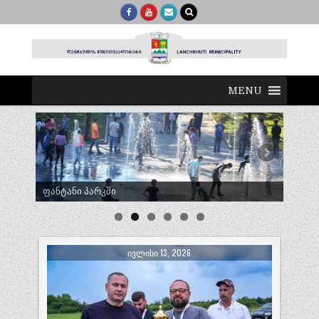
MENU
ტრადიციული ლელობურთი შუხუთში
ᲘᲕᲚᲘᲡᲘ 13, 2026