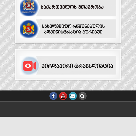
ᲕᲔᲑ.ᲒᲕᲔᲠᲓᲘᲡ ᲨᲠᲘᲤᲢᲘᲡ ᲖᲝᲛᲘᲡ ᲪᲕᲚᲘᲚᲔᲑᲐ