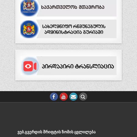
ᲕᲔᲑ.ᲒᲕᲔᲠᲓᲘᲡ ᲨᲠᲘᲤᲢᲘᲡ ᲖᲝᲛᲘᲡ ᲪᲕᲚᲘᲚᲔᲑᲐ