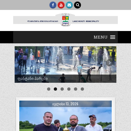
MENU
ტრადიციული ლელობურთი შუხუთში
ᲘᲕᲚᲘᲡᲘ 13, 2026