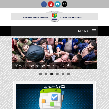
MENU
ტრადიციული ლელობურთი შუხუთში
ᲐᲒᲕᲘᲡᲢᲝ 1, 2026