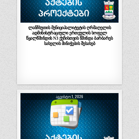
ლანჩხუთის მუნიციპალიტეტის ღრმაღელის
ადმინისტრაციული ერთეულის სოფელ
წყალწმინდის N3 ქუჩისთვის წმინდა ბარბარეს
სახელის მინიჭების შესახებ
ᲐᲒᲕᲘᲡᲢᲝ 1, 2026