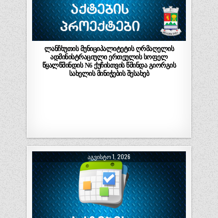
ლანჩხუთის მუნიციპალიტეტის ღრმაღელის
ადმინისტრაციული ერთეულის სოფელ
წყალწმინდის N6 ქუჩისთვის წმინდა გიორგის
სახელის მინიჭების შესახებ
ᲐᲒᲕᲘᲡᲢᲝ 1, 2026