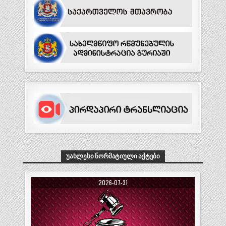
ᲣᲐᲮᲚᲔᲡᲘ ᲜᲝᲠᲛᲐᲢᲘᲣᲚᲘ ᲐᲥᲢᲔᲑᲘ
2026-07-31