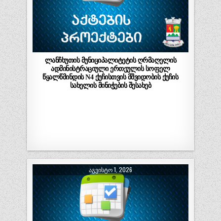
ლანჩხუთის მუნიციპალიტეტის ღრმაღელის
ადმინისტრაციული ერთეულის სოფელ
წყალწმინდის N4 ქუჩისთვის მშვიდობის ქუჩის
სახელის მინიჭების შესახებ
ᲐᲒᲕᲘᲡᲢᲝ 1, 2026