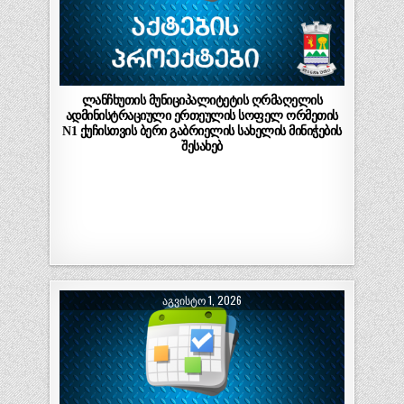
ლანჩხუთის მუნიციპალიტეტის ღრმაღელის
ადმინისტრაციული ერთეულის სოფელ ორმეთის
N1 ქუჩისთვის ბერი გაბრიელის სახელის მინიჭების
შესახებ
ᲐᲒᲕᲘᲡᲢᲝ 1, 2026