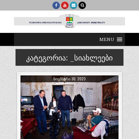
MENU
კატეგორია:
_სიახლეები
ᲜᲝᲔᲛᲑᲔᲠᲘ 30, 2023