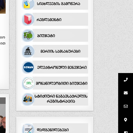
ლიო
ბით
ს