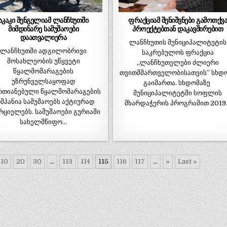
აკაკი შენგელიამ ლანჩხუთში
ფრაქციამ შენიშვნები გამოთქვ
მიმდინარე სამუშაოები
პროექტებთან დაკავშირებით
დაათვალიერა
ლანჩხუთის მუნიციპალიტეტის
ლანჩხუთში ადგილობრივი
საკრებულოს ფრაქცია
მოსახლეობის უწყვეტი
,,ლანჩხუთელები ძლიერი
წყალმომარაგების
თვითმმართველობისათვის” სხდ
უზრუნველსაყოფად
გაიმართა. სხდომაზე
რთიანებული წყალმომარაგების
მუნიციპალიტეტში სოფლის
მპანია სამუშაოებს აქტიურად
მხარდაჭერის პროგრამით 2019
რციელებს. სამუშაოები გურიაში
სახელმწიფო…
10
20
30
...
113
114
115
116
117
...
»
Last »