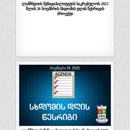
ლანჩხუთის მუნიციპალიტეტის საკრებულოს 2025
წლის 26 ნოემბრის სხდომის დღის წესრიგის
პროექტი
ᲜᲝᲔᲛᲑᲔᲠᲘ 14, 2025