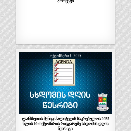
პროექტი
ᲝᲥᲢᲝᲛᲑᲔᲠᲘ 8, 2025
ლანჩხუთის მუნიციპალიტეტის საკრებულოს 2025
წლის 10 ოქტომბრის რიგგარეშე სხდომის დღის
წესრიგი.