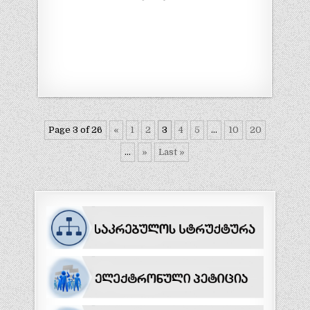
Page 3 of 26
«
1
2
3
4
5
...
10
20
...
»
Last »