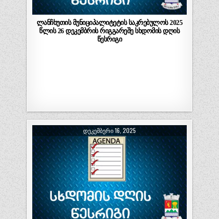
ლანჩხუთის მუნიციპალიტეტის საკრებულოს 2025
წლის 26 დეკემბრის რიგგარეშე სხდომის დღის
წესრიგი
ᲓᲔᲙᲔᲛᲑᲔᲠᲘ 16, 2025