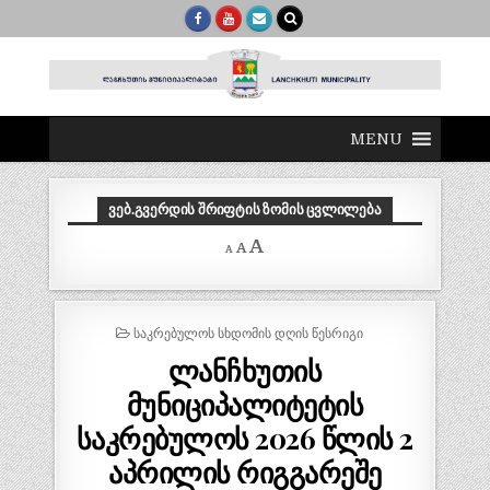
MENU
ᲕᲔᲑ.ᲒᲕᲔᲠᲓᲘᲡ ᲨᲠᲘᲤᲢᲘᲡ ᲖᲝᲛᲘᲡ ᲪᲕᲚᲘᲚᲔᲑᲐ
Decrease
Reset
Increase
A
A
A
font
font
size.
font
size.
size.
POSTED
ᲡᲐᲙᲠᲔᲑᲣᲚᲝᲡ ᲡᲮᲓᲝᲛᲘᲡ ᲓᲦᲘᲡ ᲬᲔᲡᲠᲘᲒᲘ
IN
ლანჩხუთის
მუნიციპალიტეტის
საკრებულოს 2026 წლის 2
აპრილის რიგგარეშე