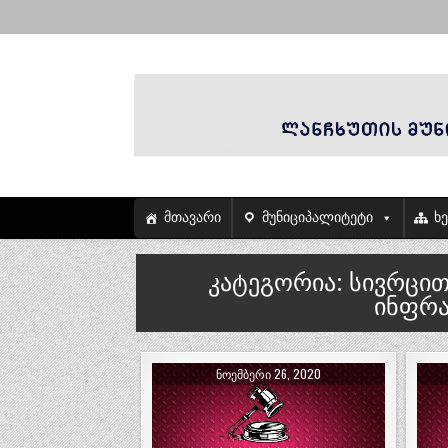
მთავარი
მუნიციპალიტეტი
ხ
კატეგორია:
სივრცი
ინფრა
ᲜᲝᲔᲛᲑᲔᲠᲘ 26, 2020