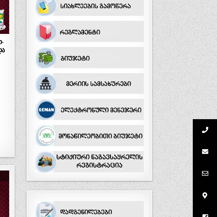
თ-
და