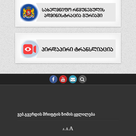
ᲕᲔᲑ.ᲒᲕᲔᲠᲓᲘᲡ ᲨᲠᲘᲤᲢᲘᲡ ᲖᲝᲛᲘᲡ ᲪᲕᲚᲘᲚᲔᲑᲐ
Decrease
Reset
Increase
A
A
A
font
font
size.