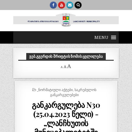
MENU
ᲕᲔᲑ.ᲒᲕᲔᲠᲓᲘᲡ ᲨᲠᲘᲤᲢᲘᲡ ᲖᲝᲛᲘᲡ ᲪᲕᲚᲘᲚᲔᲑᲐ
Decrease
Reset
Increase
A
A
A
font
font
size.
font
size.
size.
POSTED
_ᲜᲝᲠᲛᲐᲢᲘᲣᲚᲘ ᲐᲥᲢᲔᲑᲘ
,
ᲡᲐᲙᲠᲔᲑᲣᲚᲝᲡ
IN
ᲒᲐᲜᲙᲐᲠᲒᲣᲚᲔᲑᲔᲑᲘ
განკარგულება N30
(25.04.2023 წელი) -
„ლანჩხუთის