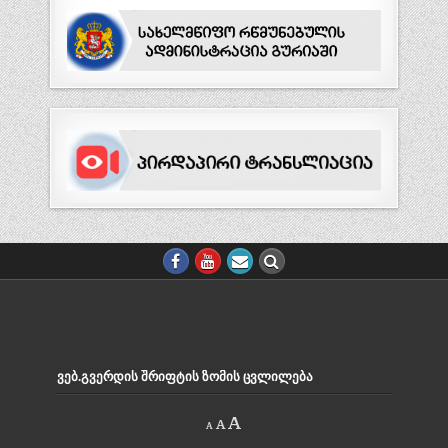
ᲕᲔᲑ.ᲒᲕᲔᲠᲓᲘᲡ ᲨᲠᲘᲤᲢᲘᲡ ᲖᲝᲛᲘᲡ ᲪᲕᲚᲘᲚᲔᲑᲐ
Decrease
Reset
Increase
A
A
A
font
font
size.