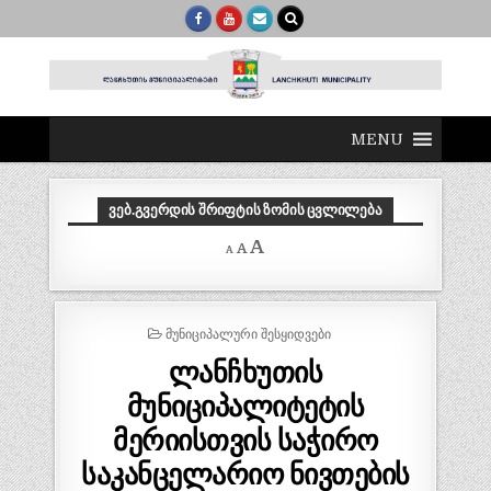
MENU
ᲕᲔᲑ.ᲒᲕᲔᲠᲓᲘᲡ ᲨᲠᲘᲤᲢᲘᲡ ᲖᲝᲛᲘᲡ ᲪᲕᲚᲘᲚᲔᲑᲐ
Decrease
Reset
Increase
A
A
A
font
font
size.
font
size.
size.
POSTED
ᲛᲣᲜᲘᲪᲘᲞᲐᲚᲣᲠᲘ ᲨᲔᲡᲧᲘᲓᲕᲔᲑᲘ
IN
ლანჩხუთის
მუნიციპალიტეტის
მერიისთვის საჭირო
საკანცელარიო ნივთების