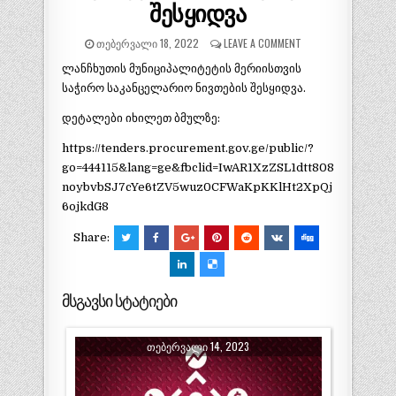
შესყიდვა
ᲗᲔᲑᲔᲠᲕᲐᲚᲘ 18, 2022
LEAVE A COMMENT
ლანჩხუთის მუნიციპალიტეტის მერიისთვის
საჭირო საკანცელარიო ნივთების შესყიდვა.
დეტალები იხილეთ ბმულზე:
https://tenders.procurement.gov.ge/public/?
go=444115&lang=ge&fbclid=IwAR1XzZSL1dtt808
noybvbSJ7cYe6tZV5wuz0CFWaKpKKlHt2XpQj
6ojkdG8
Share:
მსგავსი სტატიები
ᲗᲔᲑᲔᲠᲕᲐᲚᲘ 14, 2023