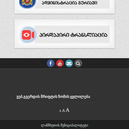
ᲕᲔᲑ.ᲒᲕᲔᲠᲓᲘᲡ ᲨᲠᲘᲤᲢᲘᲡ ᲖᲝᲛᲘᲡ ᲪᲕᲚᲘᲚᲔᲑᲐ
Decrease
Reset
Increase
A
A
A
font
font
size.
font
size.
size.
ლანჩხუთის მუნიციპალიტეტი