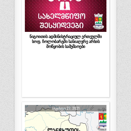
ნიგოითის ადმინისტრაციულ ერთეულში
სოფ. ჩოლობარგში სანიაღვრე არხის
მოწყობის სამუშაოები
ᲐᲒᲕᲘᲡᲢᲝ 27, 2021