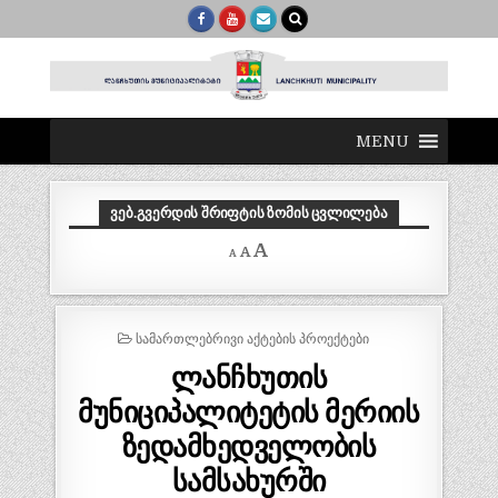
MENU
ᲕᲔᲑ.ᲒᲕᲔᲠᲓᲘᲡ ᲨᲠᲘᲤᲢᲘᲡ ᲖᲝᲛᲘᲡ ᲪᲕᲚᲘᲚᲔᲑᲐ
Decrease
Reset
Increase
A
A
A
font
font
size.
font
size.
size.
POSTED
ᲡᲐᲛᲐᲠᲗᲚᲔᲑᲠᲘᲕᲘ ᲐᲥᲢᲔᲑᲘᲡ ᲞᲠᲝᲔᲥᲢᲔᲑᲘ
IN
ლანჩხუთის
მუნიციპალიტეტის მერიის
ზედამხედველობის
სამსახურში