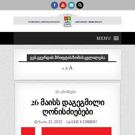
MENU
ᲕᲔᲑ.ᲒᲕᲔᲠᲓᲘᲡ ᲨᲠᲘᲤᲢᲘᲡ ᲖᲝᲛᲘᲡ ᲪᲕᲚᲘᲚᲔᲑᲐ
Decrease
Reset
Increase
A
A
A
font
font
size.
font
size.
size.
POSTED
ᲐᲜᲝᲜᲡᲔᲑᲘ
IN
26 მაისს დაგეგმილი
ღონისძიებები
ᲛᲐᲘᲡᲘ 23, 2022
LEAVE A COMMENT