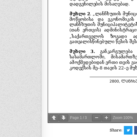
Page
1
/
3
Zoom
100%
Share: