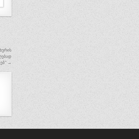
ახურის
ღებად
ებ” →