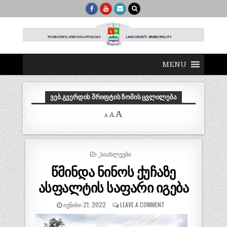
MENU
ᲕᲔᲑ.ᲒᲕᲔᲠᲓᲘᲡ ᲨᲠᲘᲤᲢᲘᲡ ᲖᲝᲛᲘᲡ ᲪᲕᲚᲘᲚᲔᲑᲐ
Decrease
Reset
Increase
A
A
A
font
font
size.
font
size.
size.
POSTED
_ᲡᲘᲐᲮᲚᲔᲔᲑᲘ
IN
წმინდა ნინოს ქუჩაზე
ასფალტის საფარი იგება
ᲘᲕᲜᲘᲡᲘ 21, 2022
LEAVE A COMMENT