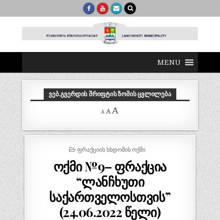
MENU
ᲕᲔᲑ.ᲒᲕᲔᲠᲓᲘᲡ ᲨᲠᲘᲤᲢᲘᲡ ᲖᲝᲛᲘᲡ ᲪᲕᲚᲘᲚᲔᲑᲐ
Decrease
Reset
Increase
A
A
A
font
font
size.
font
size.
size.
POSTED
ᲤᲠᲐᲥᲪᲘᲘᲡ ᲡᲮᲓᲝᲛᲘᲡ ᲝᲥᲛᲘ
IN
ოქმი №9– ფრაქცია
“ლანჩხუთი
საქართველოსთვის”
(24.06.2022 წელი)