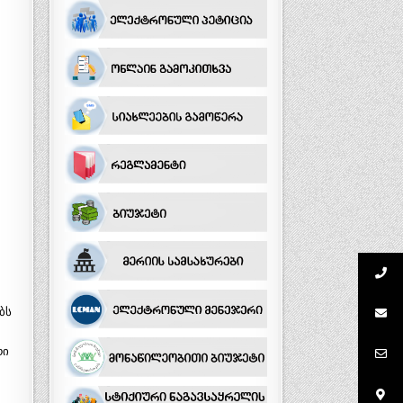
ბს
რი