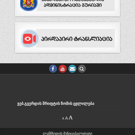
ᲕᲔᲑ.ᲒᲕᲔᲠᲓᲘᲡ ᲨᲠᲘᲤᲢᲘᲡ ᲖᲝᲛᲘᲡ ᲪᲕᲚᲘᲚᲔᲑᲐ
Decrease
Reset
Increase
A
A
A
font
font
size.
font
size.
size.
ლანჩხუთის მუნიციპალიტეტი