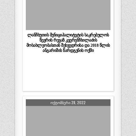
ლანჩხუთის მუნიციპალიტეტის საკრებულოს
წევრის რევაზ კვერენჩხილაძის
მოსახლეობასთან შეხვედრისა და 2018 წლის
ანგარიშის წარდგენის ოქმი
ᲝᲥᲢᲝᲛᲑᲔᲠᲘ 28, 2022