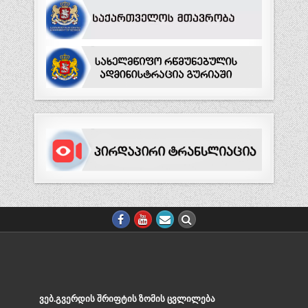
ᲕᲔᲑ.ᲒᲕᲔᲠᲓᲘᲡ ᲨᲠᲘᲤᲢᲘᲡ ᲖᲝᲛᲘᲡ ᲪᲕᲚᲘᲚᲔᲑᲐ