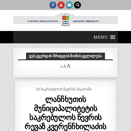
MENU
ᲕᲔᲑ.ᲒᲕᲔᲠᲓᲘᲡ ᲨᲠᲘᲤᲢᲘᲡ ᲖᲝᲛᲘᲡ ᲪᲕᲚᲘᲚᲔᲑᲐ
Decrease
Reset
Increase
A
A
A
font
font
size.
font
size.
size.
POSTED
ᲡᲐᲙᲠᲔᲑᲣᲚᲝᲡ ᲬᲔᲕᲠᲘᲡ ᲐᲜᲒᲐᲠᲘᲨᲘ
IN
ლანჩხუთის
მუნიციპალიტეტის
საკრებულოს წევრის
რევაზ კვერენჩხილაძის