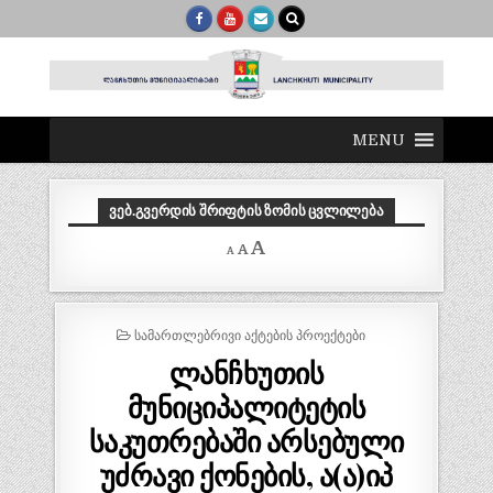
MENU
ᲕᲔᲑ.ᲒᲕᲔᲠᲓᲘᲡ ᲨᲠᲘᲤᲢᲘᲡ ᲖᲝᲛᲘᲡ ᲪᲕᲚᲘᲚᲔᲑᲐ
Decrease
Reset
Increase
A
A
A
font
font
size.
font
size.
size.
POSTED
ᲡᲐᲛᲐᲠᲗᲚᲔᲑᲠᲘᲕᲘ ᲐᲥᲢᲔᲑᲘᲡ ᲞᲠᲝᲔᲥᲢᲔᲑᲘ
IN
ლანჩხუთის
მუნიციპალიტეტის
საკუთრებაში არსებული
უძრავი ქონების, ა(ა)იპ