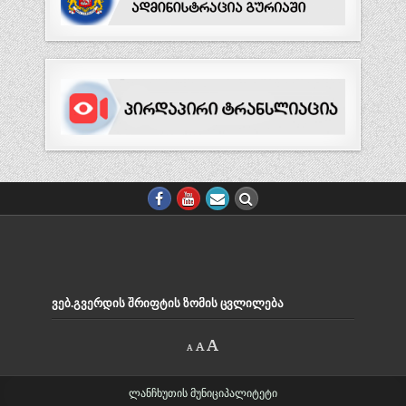
ᲕᲔᲑ.ᲒᲕᲔᲠᲓᲘᲡ ᲨᲠᲘᲤᲢᲘᲡ ᲖᲝᲛᲘᲡ ᲪᲕᲚᲘᲚᲔᲑᲐ
Decrease
Reset
Increase
A
A
A
font
font
size.
font
size.
size.
ლანჩხუთის მუნიციპალიტეტი