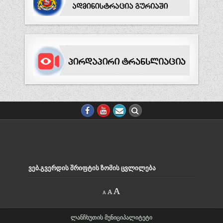
ᲕᲔᲑ.ᲒᲕᲔᲠᲓᲘᲡ ᲨᲠᲘᲤᲢᲘᲡ ᲖᲝᲛᲘᲡ ᲪᲕᲚᲘᲚᲔᲑᲐ
Decrease
Reset
Increase
A
A
A
font
font
size.
font
size.
size.
ლანჩხუთის მუნიციპალიტეტი