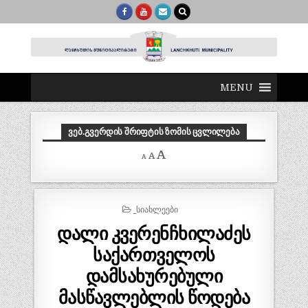
MENU
ᲕᲔᲑ.ᲒᲕᲔᲠᲓᲘᲡ ᲨᲠᲘᲤᲢᲘᲡ ᲖᲝᲛᲘᲡ ᲪᲕᲚᲘᲚᲔᲑᲐ
Decrease
Reset
Increase
A
A
A
font
font
size.
font
size.
size.
POSTED
_ᲡᲘᲐᲮᲚᲔᲔᲑᲘ
IN
დალი კვერენჩხილაძეს
საქართველოს
დამსახურებული
მასწავლებლის წოდება