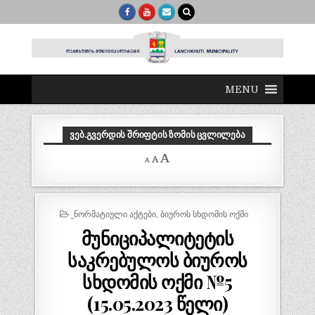
MENU
ᲕᲔᲑ.ᲒᲕᲔᲠᲓᲘᲡ ᲨᲠᲘᲤᲢᲘᲡ ᲖᲝᲛᲘᲡ ᲪᲕᲚᲘᲚᲔᲑᲐ
Decrease
Reset
Increase
A
A
A
font
font
size.
font
size.
size.
POSTED
_ᲜᲝᲠᲛᲐᲢᲘᲣᲚᲘ ᲐᲥᲢᲔᲑᲘ
,
ᲑᲘᲣᲠᲝᲡ ᲡᲮᲓᲝᲛᲘᲡ ᲝᲥᲛᲘ
IN
მუნიციპალიტეტის
საკრებულოს ბიუროს
სხდომის ოქმი №5
(15.05.2023 წელი)