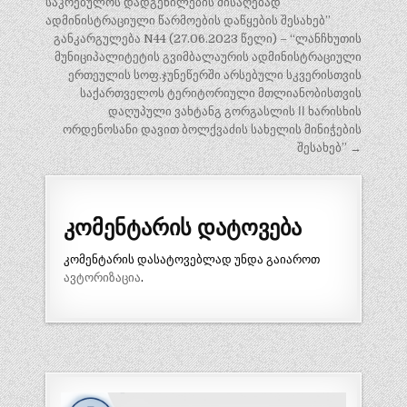
საკრებულოს დადგენილების მისაღებად
ი
ადმინისტრაციული წარმოების დაწყების შესახებ”
ს
განკარგულება N44 (27.06.2023 წელი) – “ლანჩხუთის
ნ
მუნიციპალიტეტის გვიმბალაურის ადმინისტრაციული
ერთეულის სოფ.ჯუნეწერში არსებული სკვერისთვის
ა
საქართველოს ტერიტორიული მთლიანობისთვის
ვ
დაღუპული ვახტანგ გორგასლის ΙΙ ხარისხის
ორდენოსანი დავით ბოლქვაძის სახელის მინიჭების
ი
შესახებ” →
გ
ა
ც
კომენტარის დატოვება
ი
ა
კომენტარის დასატოვებლად უნდა გაიაროთ
ავტორიზაცია
.