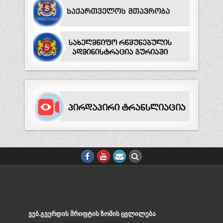
ᲕᲔᲑ.ᲒᲕᲔᲠᲓᲘᲡ ᲨᲠᲘᲤᲢᲘᲡ ᲖᲝᲛᲘᲡ ᲪᲕᲚᲘᲚᲔᲑᲐ