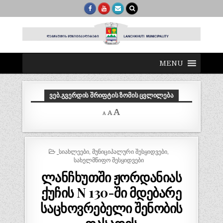
MENU
ᲕᲔᲑ.ᲒᲕᲔᲠᲓᲘᲡ ᲨᲠᲘᲤᲢᲘᲡ ᲖᲝᲛᲘᲡ ᲪᲕᲚᲘᲚᲔᲑᲐ
Decrease
Reset
Increase
A
A
A
font
font
size.
font
size.
size.
POSTED
_ᲡᲘᲐᲮᲚᲔᲔᲑᲘ
,
ᲛᲣᲜᲘᲪᲘᲞᲐᲚᲣᲠᲘ ᲨᲔᲡᲧᲘᲓᲕᲔᲑᲘ
,
IN
ᲡᲐᲮᲔᲚᲛᲬᲘᲤᲝ ᲨᲔᲡᲧᲘᲓᲕᲔᲑᲘ
ლანჩხუთში ჟორდანიას
ქუჩის N 130-ში მდებარე
საცხოვრებელი შენობის