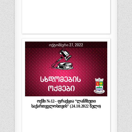
ᲝᲥᲢᲝᲛᲑᲔᲠᲘ 27, 2022
ოქმი №12– ფრაქცია “ლანჩხუთი
საქართველოსთვის” (24.10.2022 წელი)