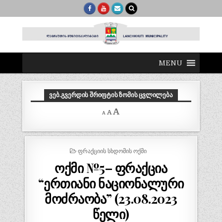
MENU
ᲕᲔᲑ.ᲒᲕᲔᲠᲓᲘᲡ ᲨᲠᲘᲤᲢᲘᲡ ᲖᲝᲛᲘᲡ ᲪᲕᲚᲘᲚᲔᲑᲐ
Decrease
Reset
Increase
A
A
A
font
font
size.
font
size.
size.
POSTED
ᲤᲠᲐᲥᲪᲘᲘᲡ ᲡᲮᲓᲝᲛᲘᲡ ᲝᲥᲛᲘ
IN
ოქმი №5– ფრაქცია
“ერთიანი ნაციონალური
მოძრაობა” (23.08.2023
წელი)