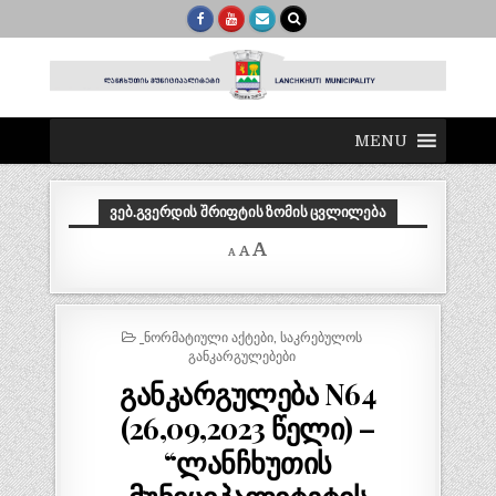
MENU
ᲕᲔᲑ.ᲒᲕᲔᲠᲓᲘᲡ ᲨᲠᲘᲤᲢᲘᲡ ᲖᲝᲛᲘᲡ ᲪᲕᲚᲘᲚᲔᲑᲐ
Decrease
Reset
Increase
A
A
A
font
font
size.
font
size.
size.
POSTED
_ᲜᲝᲠᲛᲐᲢᲘᲣᲚᲘ ᲐᲥᲢᲔᲑᲘ
,
ᲡᲐᲙᲠᲔᲑᲣᲚᲝᲡ
IN
ᲒᲐᲜᲙᲐᲠᲒᲣᲚᲔᲑᲔᲑᲘ
განკარგულება N64
(26,09,2023 წელი) –
“ლანჩხუთის