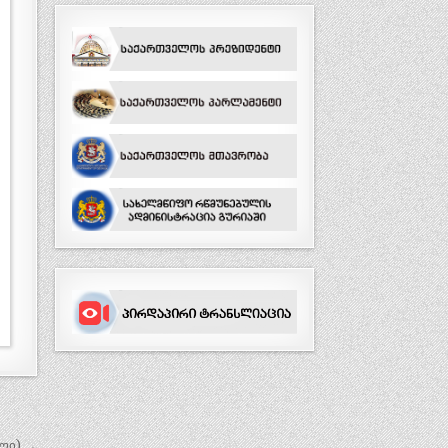
ლი) →