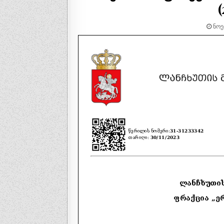
(
ᲜᲝᲔ