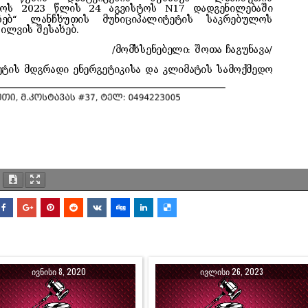
ᲘᲕᲜᲘᲡᲘ 8, 2020
ᲘᲕᲚᲘᲡᲘ 26, 2023